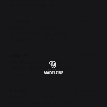
4
/5
QUALITÄT / PREIS
:
5
/5
Guillaume
B
2026-07-23
- 12:30 - GÄSTE 4
SERVICE
:
5
/5
AMBIENTE
:
4
/5
KÜCHE
:
4
/5
QUALITÄT / PREIS
:
4
/5
Nicolas
M
2026-07-18
- 12:45 - GÄSTE 3
SERVICE
:
4
/5
AMBIENTE
:
5
/5
KÜCHE
:
5
/5
QUALITÄT / PREIS
:
4
/5
Michelle
S
2026-07-18
- 13:30 - GÄSTE 2
SERVICE
:
5
/5
AMBIENTE
:
5
/5
KÜCHE
: