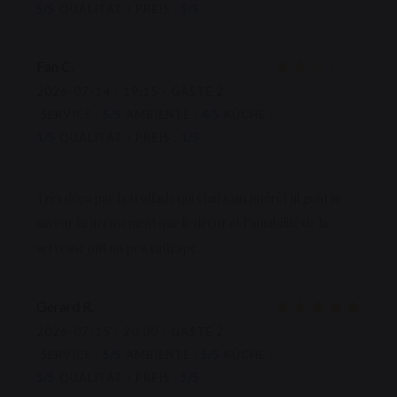
5
/5
QUALITÄT / PREIS
:
5
/5
Fan
C
2026-07-14
- 19:15 - GÄSTE 2
SERVICE
:
5
/5
AMBIENTE
:
4
/5
KÜCHE
:
1
/5
QUALITÄT / PREIS
:
1
/5
Très déçu par la truffade qui était sans intérêt ni goût ni
saveur heureusement que le décor et l’amabilité de la
serveuse ont un peu rattrapé…
Gerard
R
2026-07-15
- 20:00 - GÄSTE 2
SERVICE
:
5
/5
AMBIENTE
:
5
/5
KÜCHE
:
5
/5
QUALITÄT / PREIS
:
5
/5