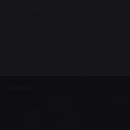
Super bon cette brasserie
1
2
3
ADRESSE
((öffnet ein ne
3, place de la victoire 63000 CLERMONT FERRAND
04 73 90 09 00