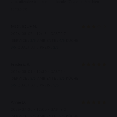
vous attendez à de la viande locale. C'est du métro bien
rentabilisé.
MONIQUE
N
2026-08-07
- 12:15 - GÄSTE 7
SERVICE
:
3
/5
AMBIENTE
:
4
/5
KÜCHE
:
3
/5
QUALITÄT / PREIS
:
2
/5
Frederic
R
2026-08-01
- 12:30 - GÄSTE 4
SERVICE
:
5
/5
AMBIENTE
:
5
/5
KÜCHE
:
5
/5
QUALITÄT / PREIS
:
5
/5
Annie
D
2026-07-30
- 12:00 - GÄSTE 2
SERVICE
:
5
/5
AMBIENTE
:
5
/5
KÜCHE
: