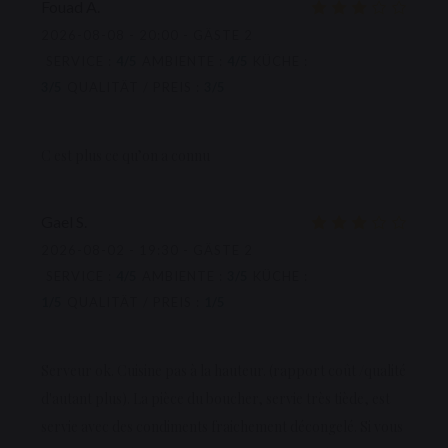
Fouad
A
2026-08-08
- 20:00 - GÄSTE 2
SERVICE
:
4
/5
AMBIENTE
:
4
/5
KÜCHE
:
3
/5
QUALITÄT / PREIS
:
3
/5
C est plus ce qu’on a connu
Gael
S
2026-08-02
- 19:30 - GÄSTE 2
SERVICE
:
4
/5
AMBIENTE
:
3
/5
KÜCHE
:
1
/5
QUALITÄT / PREIS
:
1
/5
Serveur ok. Cuisine pas à la hauteur. (rapport coût /qualité
d'autant plus). La pièce du boucher, servie très tiède, est
servie avec des condiments fraichement décongelé. Si vous