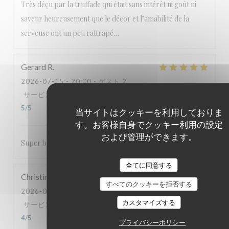
Très déçu par la truffade qui était sans intérêt ni goût ni
saveur heureusement que le décor et l’amabilité de la
serveuse ont un peu rattrapé…
Gerard
R
2026-07-15
- 20:00 - ゲスト 2
サービス
:
5
/5
雰囲気
:
5
/5
メニュー
:
5
/5
品質-価格
:
5
/5
当サイトはクッキーを利用しておりま
す。お客様自身でクッキー利用の設定
および管理ができます。
Super bon cette brasserie
全てに同意する
Christine
D
すべてのクッキーを拒否する
2026-07-11
- 19:15 - ゲスト 7
カスタマイズする
サービス
:
4
/5
雰囲気
:
4
/5
メニュー
:
5
/5
品質-価格
:
4
/5
プライバシーポリシー