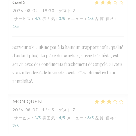
Gael
S
2026-08-02
- 19:30 - ゲスト 2
サービス
:
4
/5
雰囲気
:
3
/5
メニュー
:
1
/5
品質-価格
:
1
/5
Serveur ok. Cuisine pas à la hauteur. (rapport coût /qualité
d'autant plus). La pièce du boucher, servie très tiède, est
servie avec des condiments fraichement décongelé. Si vous
vous attendez à de la viande locale. C'est du métro bien
rentabilisé.
MONIQUE
N
2026-08-07
- 12:15 - ゲスト 7
サービス
:
3
/5
雰囲気
:
4
/5
メニュー
:
3
/5
品質-価格
:
2
/5