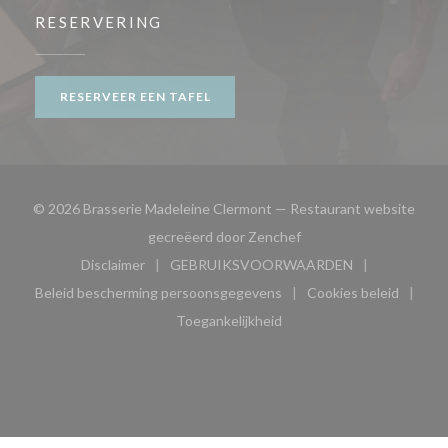
RESERVERING
RESERVEER EEN TAFEL
© 2026 Brasserie Madeleine Clermont — Restaurant website
((opent in een nieuw ve
gecreëerd door
Zenchef
Disclaimer
GEBRUIKSVOORWAARDEN
((opent in een nieuw venster))
((opent in een nieuw venster
Beleid bescherming persoonsgegevens
Cookies beleid
((opent in een nieuw venster))
((opent in ee
Toegankelijkheid
((opent in een nieuw venster))