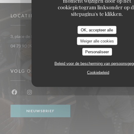
moment wijzigen door op het
cookiepictogram linksonder op d
sitepagina's te klikken.
LOCATIE
OK, accepteer alle
((opent in een 
3, place de la victoire 63000 CLERMONT FERRAND
Weiger alle cookies
04 73 90 09 00
Personaliseer
Beleid voor de bescherming van persoonsge
VOLG ONS
Cookiebeleid
Facebook ((opent in een nieuw venster))
Instagram ((opent in een nieuw venster))
NIEUWSBRIEF