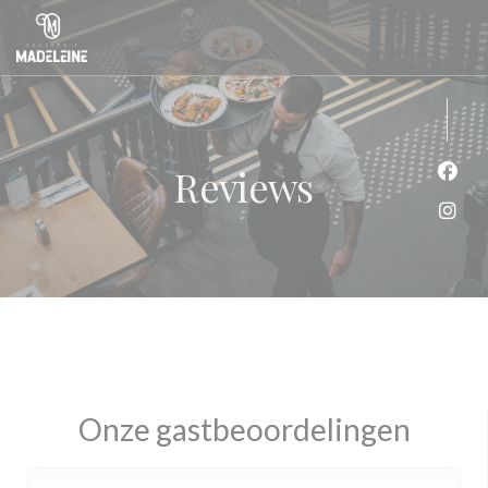
Cookies beheer paneel
Reviews
Face
Inst
Onze gastbeoordelingen