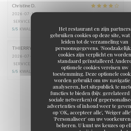
Christine
D
2026-07-11
- 19:15 - GASTEN 7
SERVICE
:
4
/5
ATMOSFEER
:
4
/5
KEUKEN
:
Het restaurant en zijn partners
5
/5
KWALITEIT / PRIJS
:
4
/5
gebruiken cookies op deze site, wat
leiden tot de verzameling van
persoonsgegevens. 'Noodzakelijk
THIERRY
C
cookies zijn verplicht en worde
2026-07-10
- 19:15 - GASTEN 2
standaard geïnstalleerd. Ander
SERVICE
:
5
/5
ATMOSFEER
:
5
/5
KEUKEN
:
optionele cookies vereisen uw
5
/5
KWALITEIT / PRIJS
:
5
/5
toestemming. Deze optionele cook
worden gebruikt om uw navigatie 
analyseren, het sitepubliek te met
1
2
3
functies te bieden (bijv. gerelateerd
sociale netwerken) of gepersonalis
advertenties of inhoud weer te geven
op 'OK, accepteer alle', 'Weiger alle'
'Personaliseer' om uw voorkeuren
beheren. U kunt uw keuzes op el