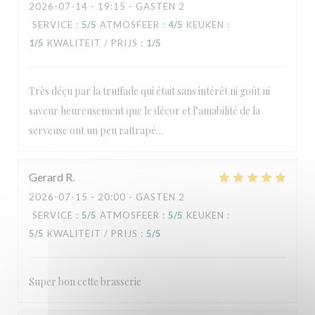
2026-07-14
- 19:15 - GASTEN 2
SERVICE
:
5
/5
ATMOSFEER
:
4
/5
KEUKEN
:
1
/5
KWALITEIT / PRIJS
:
1
/5
Très déçu par la truffade qui était sans intérêt ni goût ni
saveur heureusement que le décor et l’amabilité de la
serveuse ont un peu rattrapé…
Gerard
R
2026-07-15
- 20:00 - GASTEN 2
SERVICE
:
5
/5
ATMOSFEER
:
5
/5
KEUKEN
:
5
/5
KWALITEIT / PRIJS
:
5
/5
Super bon cette brasserie