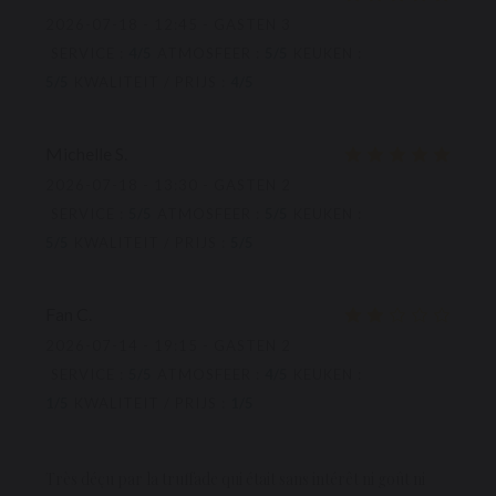
2026-07-18
- 12:45 - GASTEN 3
SERVICE
:
4
/5
ATMOSFEER
:
5
/5
KEUKEN
:
5
/5
KWALITEIT / PRIJS
:
4
/5
Michelle
S
2026-07-18
- 13:30 - GASTEN 2
SERVICE
:
5
/5
ATMOSFEER
:
5
/5
KEUKEN
:
5
/5
KWALITEIT / PRIJS
:
5
/5
Fan
C
2026-07-14
- 19:15 - GASTEN 2
SERVICE
:
5
/5
ATMOSFEER
:
4
/5
KEUKEN
:
1
/5
KWALITEIT / PRIJS
:
1
/5
Très déçu par la truffade qui était sans intérêt ni goût ni