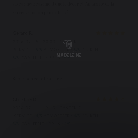
saveur heureusement que le décor et l’amabilité de la
serveuse ont un peu rattrapé…
Gerard
R
2026-07-15
- 20:00 - GASTEN 2
SERVICE
:
5
/5
ATMOSFEER
:
5
/5
KEUKEN
:
5
/5
KWALITEIT / PRIJS
:
5
/5
Super bon cette brasserie
Christine
D
2026-07-11
- 19:15 - GASTEN 7
SERVICE
:
4
/5
ATMOSFEER
:
4
/5
KEUKEN
:
5
/5
KWALITEIT / PRIJS
:
4
/5