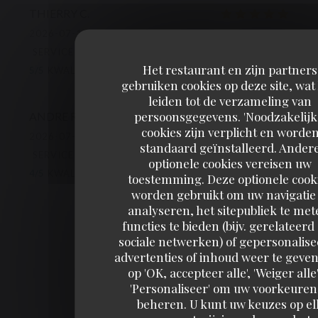
THIERRY
C
2026-07-10
- 19:15 - GASTEN 2
SERVICE
:
5
/5
ATMOSFEER
:
5
/5
KEUKEN
:
Het restaurant en zijn partners
5
/5
KWALITEIT / PRIJS
:
5
/5
gebruiken cookies op deze site, wat
leiden tot de verzameling van
persoonsgegevens. 'Noodzakelijk
ANDRE
R
cookies zijn verplicht en worde
2026-07-11
- 12:45 - GASTEN 2
standaard geïnstalleerd. Ander
SERVICE
:
4
/5
ATMOSFEER
:
4
/5
KEUKEN
:
optionele cookies vereisen uw
4
/5
KWALITEIT / PRIJS
:
4
/5
toestemming. Deze optionele cook
worden gebruikt om uw navigatie 
analyseren, het sitepubliek te met
1
2
3
functies te bieden (bijv. gerelateerd
sociale netwerken) of gepersonalis
advertenties of inhoud weer te geven
op 'OK, accepteer alle', 'Weiger alle'
'Personaliseer' om uw voorkeuren
beheren. U kunt uw keuzes op el