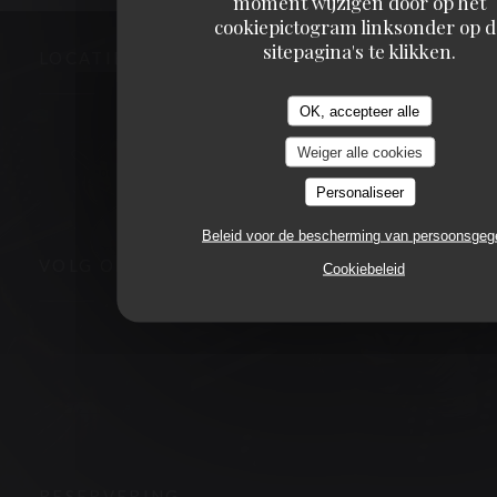
moment wijzigen door op het
cookiepictogram linksonder op d
sitepagina's te klikken.
LOCATIE
OK, accepteer alle
((opent in een 
3, place de la victoire 63000 CLERMONT FERRAND
Weiger alle cookies
04 73 90 09 00
Personaliseer
Beleid voor de bescherming van persoonsge
VOLG ONS
Cookiebeleid
Facebook ((opent in een nieuw venster))
Instagram ((opent in een nieuw venster))
NIEUWSBRIEF