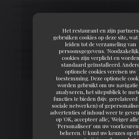
Christine
D
2026-07-11
- 19:15 - GASTEN 7
SERVICE
:
4
/5
ATMOSFEER
:
4
/5
KEUKEN
:
Het restaurant en zijn partners
5
/5
KWALITEIT / PRIJS
:
4
/5
gebruiken cookies op deze site, wat
leiden tot de verzameling van
persoonsgegevens. 'Noodzakelijk
THIERRY
C
cookies zijn verplicht en worde
2026-07-10
- 19:15 - GASTEN 2
standaard geïnstalleerd. Ander
SERVICE
:
5
/5
ATMOSFEER
:
5
/5
KEUKEN
:
optionele cookies vereisen uw
5
/5
KWALITEIT / PRIJS
:
5
/5
toestemming. Deze optionele cook
worden gebruikt om uw navigatie 
analyseren, het sitepubliek te met
1
2
3
functies te bieden (bijv. gerelateerd
sociale netwerken) of gepersonalis
advertenties of inhoud weer te geven
op 'OK, accepteer alle', 'Weiger alle'
'Personaliseer' om uw voorkeuren
beheren. U kunt uw keuzes op el