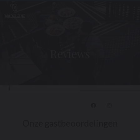
Cookies beheer paneel
Reviews
Face
Inst
Onze gastbeoordelingen