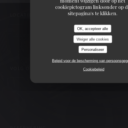
moment wijzigen door op het
cookiepictogram linksonder op d
sitepagina's te klikken.
LOCATIE
OK, accepteer alle
((opent in een 
3, place de la victoire 63000 CLERMONT FERRAND
Weiger alle cookies
04 73 90 09 00
Personaliseer
Beleid voor de bescherming van persoonsge
VOLG ONS
Cookiebeleid
Facebook ((opent in een nieuw venster))
Instagram ((opent in een nieuw venster))
NIEUWSBRIEF