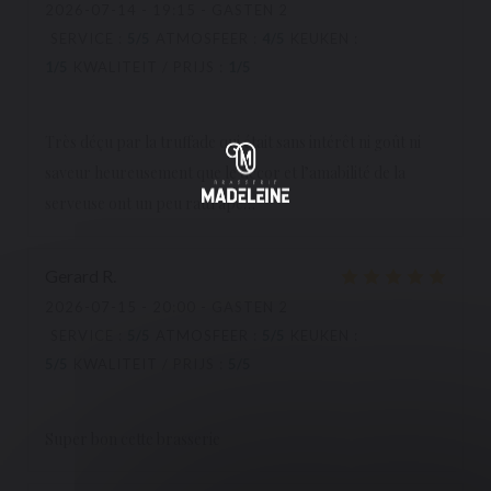
2026-07-14
- 19:15 - GASTEN 2
SERVICE
:
5
/5
ATMOSFEER
:
4
/5
KEUKEN
:
1
/5
KWALITEIT / PRIJS
:
1
/5
Très déçu par la truffade qui était sans intérêt ni goût ni
saveur heureusement que le décor et l’amabilité de la
serveuse ont un peu rattrapé…
Gerard
R
2026-07-15
- 20:00 - GASTEN 2
SERVICE
:
5
/5
ATMOSFEER
:
5
/5
KEUKEN
:
5
/5
KWALITEIT / PRIJS
:
5
/5
Super bon cette brasserie