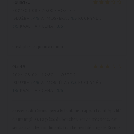
Fouad
A
2026-08-08
- 20:00 - HOSTÉ 2
SLUŽBA
:
4
/5
ATMOSFÉRA
:
4
/5
KUCHYNĚ
:
3
/5
KVALITA / CENA
:
3
/5
C est plus ce qu’on a connu
Gael
S
2026-08-02
- 19:30 - HOSTÉ 2
SLUŽBA
:
4
/5
ATMOSFÉRA
:
3
/5
KUCHYNĚ
:
1
/5
KVALITA / CENA
:
1
/5
Serveur ok. Cuisine pas à la hauteur. (rapport coût /qualité
d'autant plus). La pièce du boucher, servie très tiède, est
servie avec des condiments fraichement décongelé. Si vous