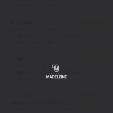
4
/5
KVALITA / CENA
:
5
/5
Guillaume
B
2026-07-23
- 12:30 - HOSTÉ 4
SLUŽBA
:
5
/5
ATMOSFÉRA
:
4
/5
KUCHYNĚ
:
4
/5
KVALITA / CENA
:
4
/5
Nicolas
M
2026-07-18
- 12:45 - HOSTÉ 3
SLUŽBA
:
4
/5
ATMOSFÉRA
:
5
/5
KUCHYNĚ
:
5
/5
KVALITA / CENA
:
4
/5
Michelle
S
2026-07-18
- 13:30 - HOSTÉ 2
SLUŽBA
:
5
/5
ATMOSFÉRA
:
5
/5
KUCHYNĚ
: