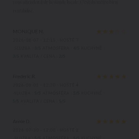
vous attendez à de la viande locale. C'est du métro bien
rentabilisé.
MONIQUE
N
2026-08-07
- 12:15 - HOSTÉ 7
SLUŽBA
:
3
/5
ATMOSFÉRA
:
4
/5
KUCHYNĚ
:
3
/5
KVALITA / CENA
:
2
/5
Frederic
R
2026-08-01
- 12:30 - HOSTÉ 4
SLUŽBA
:
5
/5
ATMOSFÉRA
:
5
/5
KUCHYNĚ
:
5
/5
KVALITA / CENA
:
5
/5
Annie
D
2026-07-30
- 12:00 - HOSTÉ 2
SLUŽBA
:
5
/5
ATMOSFÉRA
:
5
/5
KUCHYNĚ
: