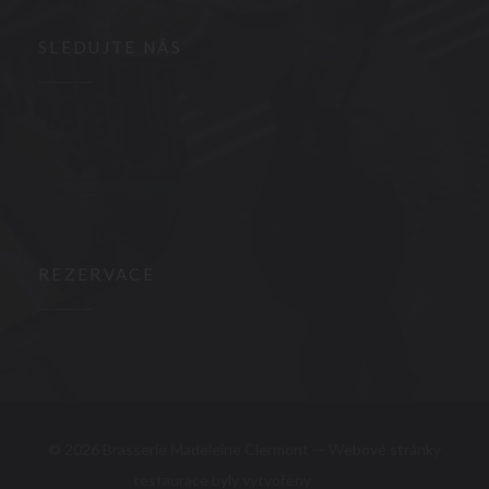
SLEDUJTE NÁS
Facebook ((otevře se v novém okně))
Instagram ((otevře se v novém okně))
NEWSLETTER
REZERVACE
REZERVOVAT STŮL