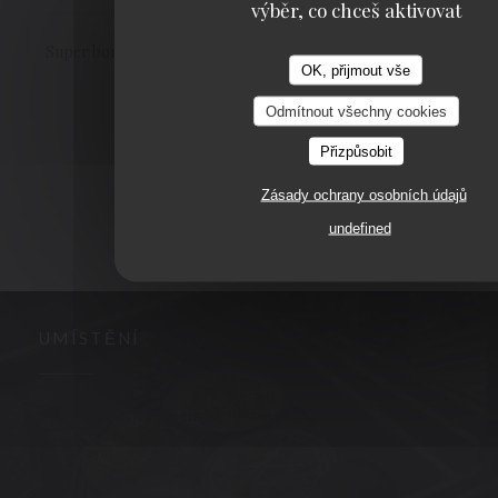
výběr, co chceš aktivovat
Super bon cette brasserie
OK, přijmout vše
Odmítnout všechny cookies
1
2
3
Přizpůsobit
Zásady ochrany osobních údajů
undefined
UMÍSTĚNÍ
((otevře se v 
3, place de la victoire 63000 CLERMONT FERRAND
04 73 90 09 00