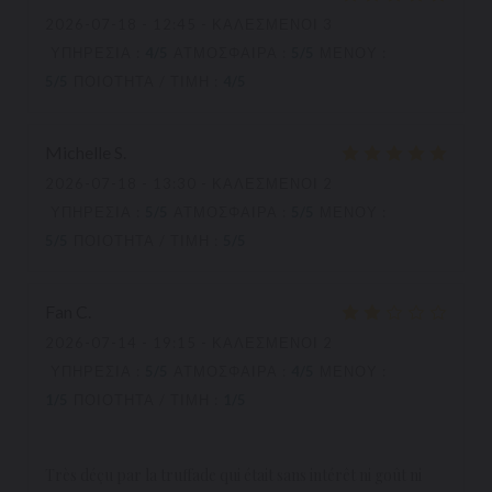
2026-07-18
- 12:45 - ΚΑΛΕΣΜΈΝΟΙ 3
ΥΠΗΡΕΣΊΑ
:
4
/5
ΑΤΜΌΣΦΑΙΡΑ
:
5
/5
ΜΕΝΟΎ
:
5
/5
ΠΟΙΌΤΗΤΑ / ΤΙΜΉ
:
4
/5
Michelle
S
2026-07-18
- 13:30 - ΚΑΛΕΣΜΈΝΟΙ 2
ΥΠΗΡΕΣΊΑ
:
5
/5
ΑΤΜΌΣΦΑΙΡΑ
:
5
/5
ΜΕΝΟΎ
:
5
/5
ΠΟΙΌΤΗΤΑ / ΤΙΜΉ
:
5
/5
Fan
C
2026-07-14
- 19:15 - ΚΑΛΕΣΜΈΝΟΙ 2
ΥΠΗΡΕΣΊΑ
:
5
/5
ΑΤΜΌΣΦΑΙΡΑ
:
4
/5
ΜΕΝΟΎ
:
1
/5
ΠΟΙΌΤΗΤΑ / ΤΙΜΉ
:
1
/5
Très déçu par la truffade qui était sans intérêt ni goût ni