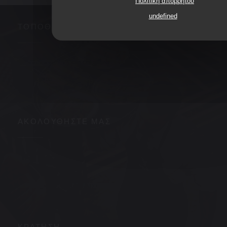
Πολιτική απορρήτου
undefined
ΤΟΠΟΘΕΣΊΑ
((ανοίγει σε νέ
3, place de la victoire 63000 CLERMONT FERRAND
04 73 90 09 00
ΑΚΟΛΟΥΘΉΣΤΕ ΜΑΣ
Facebook ((ανοίγει σε νέο παράθυρο))
Instagram ((ανοίγει σε νέο παράθυρο))
ΕΝΗΜΕΡΩΤΙΚΌ ΔΕΛΤΊΟ