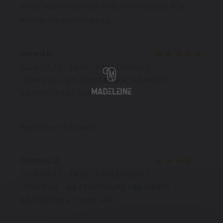
saveur heureusement que le décor et l’amabilité de la
serveuse ont un peu rattrapé…
Gerard
R
2026-07-15
- 20:00 - ΚΑΛΕΣΜΈΝΟΙ 2
ΥΠΗΡΕΣΊΑ
:
5
/5
ΑΤΜΌΣΦΑΙΡΑ
:
5
/5
ΜΕΝΟΎ
:
5
/5
ΠΟΙΌΤΗΤΑ / ΤΙΜΉ
:
5
/5
Super bon cette brasserie
Christine
D
2026-07-11
- 19:15 - ΚΑΛΕΣΜΈΝΟΙ 7
ΥΠΗΡΕΣΊΑ
:
4
/5
ΑΤΜΌΣΦΑΙΡΑ
:
4
/5
ΜΕΝΟΎ
:
5
/5
ΠΟΙΌΤΗΤΑ / ΤΙΜΉ
:
4
/5