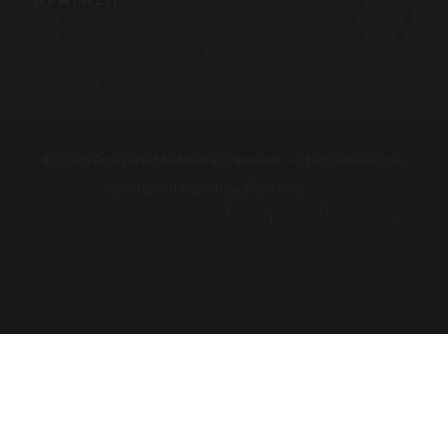
ΚΡΆΤΗΣΗ
ΚΆΝΤΕ ΚΡΆΤΗΣΗ
ΤΡΑΠΕΖΙΟΎ
© 2026 Brasserie Madeleine Clermont — Η ιστοσελίδα του
((ανοίγει σε νέ
εστιατορίου δημιουργήθηκε από
Zenchef
Αποποίηση ευθύνης
ΌΡΟΙ ΧΡΉΣΗΣ
((ανοίγει σε νέο παράθυρο))
((ανοίγει σε νέο παράθυ
Πολιτική προστασίας προσωπικών δεδομένων
((ανοίγει σε νέο παράθυρο))
Πολιτική για τα cookies
Προσβασιμότητα
((ανοίγει σε νέο παράθυρο))
((ανοίγει σε νέο παρά