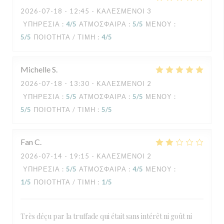
2026-07-18
- 12:45 - ΚΑΛΕΣΜΈΝΟΙ 3
ΥΠΗΡΕΣΊΑ
:
4
/5
ΑΤΜΌΣΦΑΙΡΑ
:
5
/5
ΜΕΝΟΎ
:
5
/5
ΠΟΙΌΤΗΤΑ / ΤΙΜΉ
:
4
/5
Michelle
S
2026-07-18
- 13:30 - ΚΑΛΕΣΜΈΝΟΙ 2
ΥΠΗΡΕΣΊΑ
:
5
/5
ΑΤΜΌΣΦΑΙΡΑ
:
5
/5
ΜΕΝΟΎ
:
5
/5
ΠΟΙΌΤΗΤΑ / ΤΙΜΉ
:
5
/5
Fan
C
2026-07-14
- 19:15 - ΚΑΛΕΣΜΈΝΟΙ 2
ΥΠΗΡΕΣΊΑ
:
5
/5
ΑΤΜΌΣΦΑΙΡΑ
:
4
/5
ΜΕΝΟΎ
:
1
/5
ΠΟΙΌΤΗΤΑ / ΤΙΜΉ
:
1
/5
Très déçu par la truffade qui était sans intérêt ni goût ni