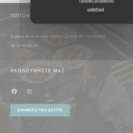
Πολιτική απορρήτου
undefined
ΤΟΠΟΘΕΣΊΑ
((ανοίγει σε νέ
3, place de la victoire 63000 CLERMONT FERRAND
04 73 90 09 00
ΑΚΟΛΟΥΘΉΣΤΕ ΜΑΣ
Facebook ((ανοίγει σε νέο παράθυρο))
Instagram ((ανοίγει σε νέο παράθυρο))
ΕΝΗΜΕΡΩΤΙΚΌ ΔΕΛΤΊΟ