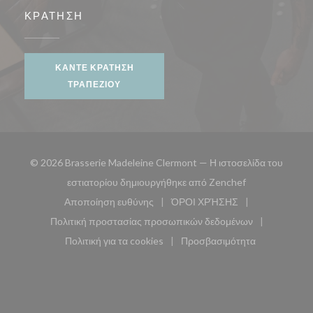
ΚΡΆΤΗΣΗ
ΚΆΝΤΕ ΚΡΆΤΗΣΗ
ΤΡΑΠΕΖΙΟΎ
© 2026 Brasserie Madeleine Clermont — Η ιστοσελίδα του
((ανοίγει σε νέ
εστιατορίου δημιουργήθηκε από
Zenchef
Αποποίηση ευθύνης
ΌΡΟΙ ΧΡΉΣΗΣ
((ανοίγει σε νέο παράθυρο))
((ανοίγει σε νέο παράθυ
Πολιτική προστασίας προσωπικών δεδομένων
((ανοίγει σε νέο παράθυρο))
Πολιτική για τα cookies
Προσβασιμότητα
((ανοίγει σε νέο παράθυρο))
((ανοίγει σε νέο παρά