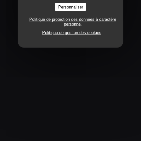
TYPE DE RESTAURANT
Personnaliser
Politique de protection des données à caractère
Brasserie
personnel
Politique de gestion des cookies
SERVICES
Plateaux de fruits de mer à emporter, Plats à emporter,
Service continu, Peut accueillir des groupes, Accès aux
personnes à mobilité réduite
MOYENS DE PAIEMENT
American Express, Ticket Restaurant, Espèces, Chèques
Vacances, Carte Bleue
ACCÈS
Jaude
Métro