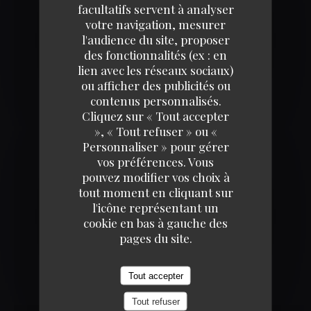
facultatifs servent à analyser
votre navigation, mesurer
l'audience du site, proposer
des fonctionnalités (ex : en
lien avec les réseaux sociaux)
ou afficher des publicités ou
contenus personnalisés.
Cliquez sur « Tout accepter
», « Tout refuser » ou «
Personnaliser » pour gérer
vos préférences. Vous
BRASSERIE MADELEINE CLERMONT
pouvez modifier vos choix à
BRASSERIE
CLERMONT FERRAND
tout moment en cliquant sur
Infos pratiques
l'icône représentant un
cookie en bas à gauche des
pages du site.
CUISINE
Tout accepter
Fruits de mer, Brasserie, Authentique, Alsacienne
Tout refuser