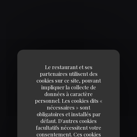
Le restaurant et ses
partenaires utilisent des
cookies sur ce site, pouvant
impliquer la collecte de
données à caractère
personnel. Les cookies dits «
nécessaires » sont
obligatoires et installés par
Selon l'article L.223-2 du code de la consommation, il est rappelé que le consommateur peut
défaut. D'autres cookies
user de son droit à s'inscrire sur la liste d'opposition au démarchage téléphonique Bloctel :
facultatifs nécessitent votre
bloctel.gouv.fr
. Pour plus d'informations sur le traitement de vos données, consultez notre
consentement. Ces cookies
politique de confidentialité
.