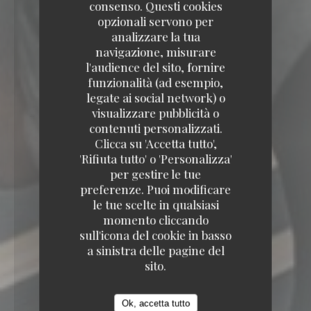
consenso. Questi cookies
opzionali servono per
analizzare la tua
navigazione, misurare
l'audience del sito, fornire
funzionalità (ad esempio,
legate ai social network) o
visualizzare pubblicità o
contenuti personalizzati.
Clicca su 'Accetta tutto',
'Rifiuta tutto' o 'Personalizza'
per gestire le tue
preferenze. Puoi modificare
le tue scelte in qualsiasi
BIRRERIA
3, PLACE DE LA VICTOIRE 63000
CLERMONT FERRAND
momento cliccando
sull'icona del cookie in basso
a sinistra delle pagine del
sito.
Ok, accetta tutto