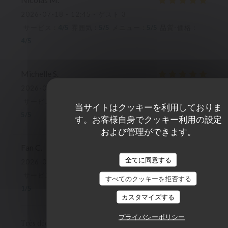
2026-07-18
- 12:45 - ゲスト 3
サービス
:
4
/5
雰囲気
:
5
/5
メニュー
:
5
/5
品質-価格
:
4
/5
Michelle
S
2026-07-18
- 13:30 - ゲスト 2
サービス
:
5
/5
雰囲気
:
5
/5
メニュー
:
5
/5
品質-価格
:
当サイトはクッキーを利用しておりま
5
/5
す。お客様自身でクッキー利用の設定
および管理ができます。
Fan
C
全てに同意する
2026-07-14
- 19:15 - ゲスト 2
サービス
:
5
/5
雰囲気
:
4
/5
メニュー
:
1
/5
品質-価格
:
すべてのクッキーを拒否する
1
/5
カスタマイズする
プライバシーポリシー
Très déçu par la truffade qui était sans intérêt ni goût ni