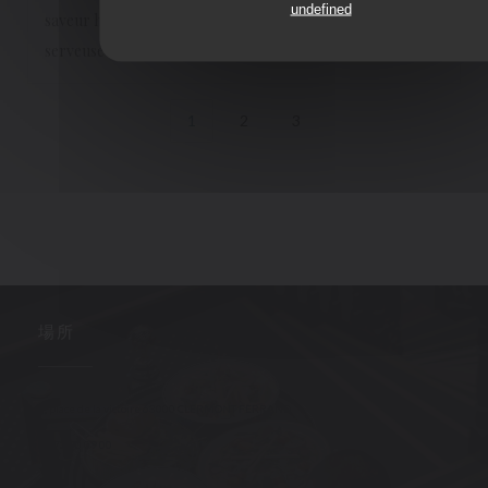
undefined
saveur heureusement que le décor et l’amabilité de la
serveuse ont un peu rattrapé…
1
2
3
場所
((新しいウィン
3, place de la victoire 63000 CLERMONT FERRAND
04 73 90 09 00