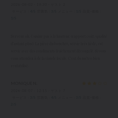
2026-08-02
- 19:30 - ゲスト 2
サービス
:
4
/5
雰囲気
:
3
/5
メニュー
:
1
/5
品質-価格
:
1
/5
Serveur ok. Cuisine pas à la hauteur. (rapport coût /qualité
d'autant plus). La pièce du boucher, servie très tiède, est
servie avec des condiments fraichement décongelé. Si vous
vous attendez à de la viande locale. C'est du métro bien
rentabilisé.
MONIQUE
N
2026-08-07
- 12:15 - ゲスト 7
サービス
:
3
/5
雰囲気
:
4
/5
メニュー
:
3
/5
品質-価格
:
2
/5