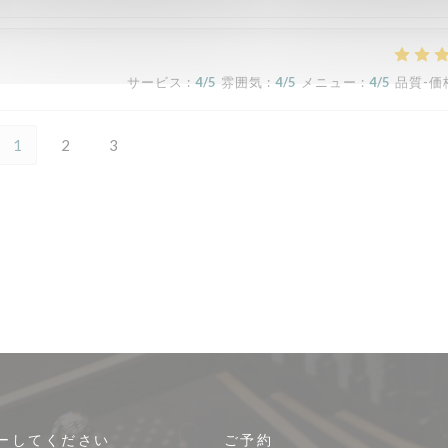
サービス
:
4
/5
雰囲気
:
4
/5
メニュー
:
4
/5
品質-価
1
2
3
ーしてください
ご予約