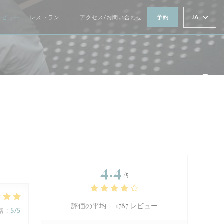
JA
レビュー
レストラン
アクセス/お問い合わせ
予約
((新しいウィンドウで開きます))
Fa
Ins
4.4
/5
評価の平均 —
1787 レビュー
格
:
5
/5