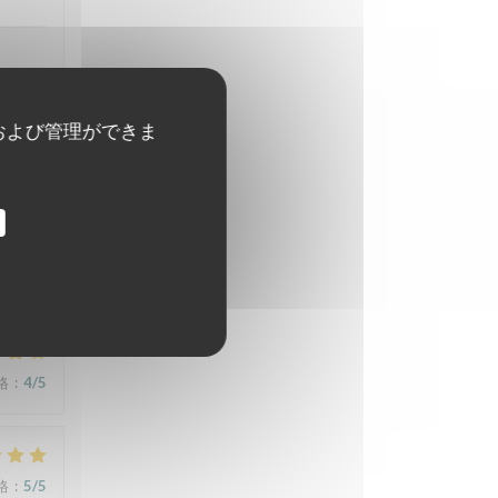
および管理ができま
格
:
5
/5
格
:
4
/5
格
:
5
/5