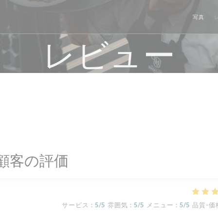
写真
レビュー
顧客の評価
サービス
:
5
/5
雰囲気
:
5
/5
メニュー
:
5
/5
品質-価