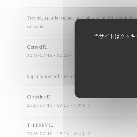
Très déçu par la truffade qui était sans intérêt ni goût ni
rattrapé…
当サイトはクッキ
Gerard
R
2026-07-15
- 20:00 - ゲスト 2
Super bon cette brasserie
Christine
D
2026-07-11
- 19:15 - ゲスト 7
THIERRY
C
2026-07-10
- 19:15 - ゲスト 2