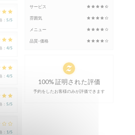
サービス
雰囲気
格
:
5
/5
メニュー
品質-価格
格
:
4
/5
格
:
4
/5
100% 証明された評価
予約をしたお客様のみが評価できます
格
:
5
/5
格
:
1
/5