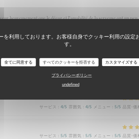
 saveur heureusement que le décor et l’amabilité de la serveuse ont un peu
ーを利用しております。お客様自身でクッキー利用の設定
す。
サービス
:
5
/5
雰囲気
:
5
/5
メニュー
:
5
/5
品質-価
全てに同意する
すべてのクッキーを拒否する
カスタマイズする
プライバシーポリシー
undefined
サービス
:
4
/5
雰囲気
:
4
/5
メニュー
:
5
/5
品質-価
サービス
:
5
/5
雰囲気
:
5
/5
メニュー
:
5
/5
品質-価