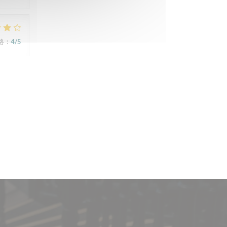
格
:
4
/5