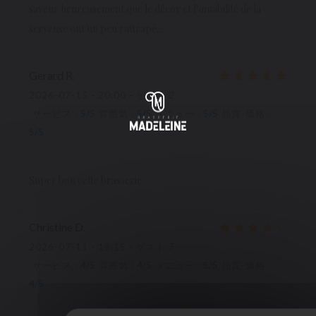
saveur heureusement que le décor et l’amabilité de la
serveuse ont un peu rattrapé…
Gerard
R
2026-07-15
- 20:00 - ゲスト 2
サービス
:
5
/5
雰囲気
:
5
/5
メニュー
:
5
/5
品質-価格
:
5
/5
Super bon cette brasserie
Christine
D
2026-07-11
- 19:15 - ゲスト 7
サービス
:
4
/5
雰囲気
:
4
/5
メニュー
:
5
/5
品質-価格
:
4
/5