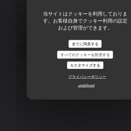
THIERRY
C
当サイトはクッキーを利用しておりま
2026-07-10
- 19:15 - ゲスト 2
す。お客様自身でクッキー利用の設定
サービス
:
5
/5
雰囲気
:
5
/5
メニュー
:
5
/5
品質-価格
:
および管理ができます。
5
/5
全てに同意する
ANDRE
R
すべてのクッキーを拒否する
2026-07-11
- 12:45 - ゲスト 2
サービス
:
4
/5
雰囲気
:
4
/5
メニュー
:
4
/5
品質-価格
:
カスタマイズする
4
/5
プライバシーポリシー
undefined
1
2
3