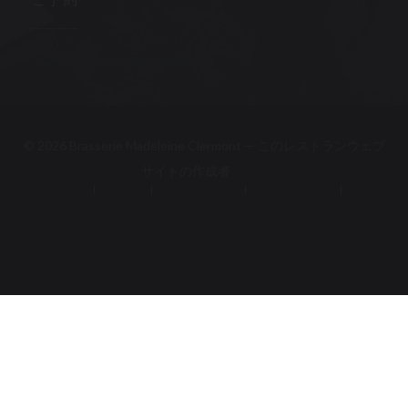
ご予約
予約
© 2026 Brasserie Madeleine Clermont — このレストランウェブ
((新しいウィンドウで開
サイトの作成者
Zenchef
免責
利用規約
個人情報保護方針
((新しいウィンドウで開きます))
((新しいウィンドウで開きます))
((新しいウィンドウで開き
クッキー ポリシー
アクセシビリティ
((新しいウィンドウで開きます))
((新しいウィンドウで開