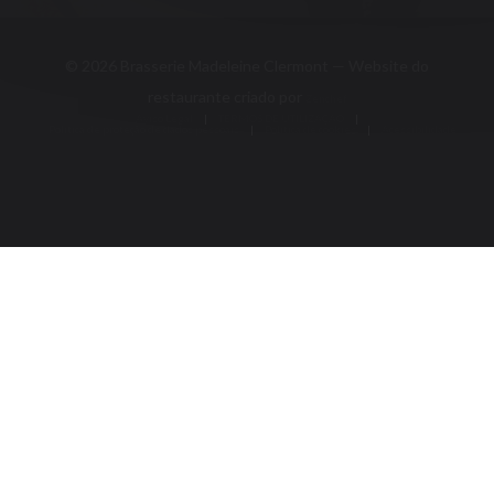
RESERVAR UMA MESA
© 2026 Brasserie Madeleine Clermont — Website do
((abre numa nova jan
restaurante criado por
Zenchef
Aviso Legal
TERMOS DE UTILIZAÇÃO
((abre numa nova janela))
((abre numa nova janela))
Política de proteção de dados pessoais
((abre numa nova janela))
Política de cookies
Acessibilidade
((abre numa nova janela))
((abre numa nova janela)