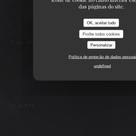
das páginas do site.
((abre numa nov
3, place de la victoire 63000 CLERMONT FERRAND
04 73 90 09 00
OK, aceitar tudo
Proíbe todos cookies
SIGA-NOS
Personalizar
Política de proteção de dados pessoa
undefined
Facebook ((abre numa nova janela))
Instagram ((abre numa nova janela))
NEWSLETTER
RESERVA