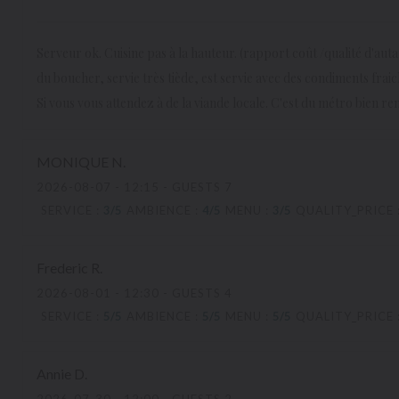
Serveur ok. Cuisine pas à la hauteur. (rapport coût /qualité d'auta
du boucher, servie très tiède, est servie avec des condiments fra
Si vous vous attendez à de la viande locale. C'est du métro bien ren
MONIQUE
N
2026-08-07
- 12:15 - GUESTS 7
SERVICE
:
3
/5
AMBIENCE
:
4
/5
MENU
:
3
/5
QUALITY_PRICE
Frederic
R
2026-08-01
- 12:30 - GUESTS 4
SERVICE
:
5
/5
AMBIENCE
:
5
/5
MENU
:
5
/5
QUALITY_PRICE
Annie
D