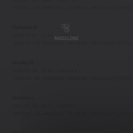
2026-07-30
- 12:00 - GUESTS 2
SERVICE
:
5
/5
AMBIENCE
:
5
/5
MENU
:
4
/5
QUALITY_PRICE
Guillaume
B
2026-07-23
- 12:30 - GUESTS 4
SERVICE
:
5
/5
AMBIENCE
:
4
/5
MENU
:
4
/5
QUALITY_PRICE
Nicolas
M
2026-07-18
- 12:45 - GUESTS 3
SERVICE
:
4
/5
AMBIENCE
:
5
/5
MENU
:
5
/5
QUALITY_PRICE
Michelle
S
2026-07-18
- 13:30 - GUESTS 2
SERVICE
:
5
/5
AMBIENCE
:
5
/5
MENU
:
5
/5
QUALITY_PRICE
Fan
C