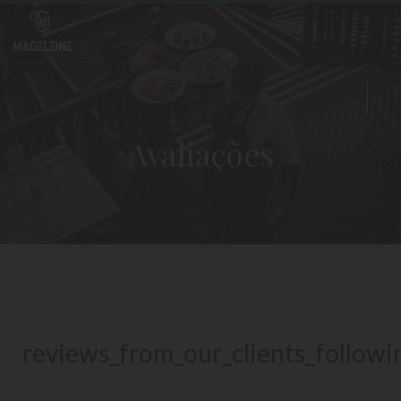
Painel de Gerenciamento de Cookies
Avaliações
Face
Inst
reviews_from_our_clients_follow