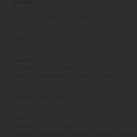
ANDREA
T
2026-08-09
- 20:00 - GUESTS 6
SERVICE
:
5
/5
AMBIENCE
:
4
/5
MENU
:
4
/5
QUALITY_PRICE
Ottimo ristorante, buon cibo, servizio eccellente.
Fouad
A
2026-08-08
- 20:00 - GUESTS 2
SERVICE
:
4
/5
AMBIENCE
:
4
/5
MENU
:
3
/5
QUALITY_PRICE
C est plus ce qu’on a connu
Gael
S
2026-08-02
- 19:30 - GUESTS 2
SERVICE
:
4
/5
AMBIENCE
:
3
/5
MENU
:
1
/5
QUALITY_PRICE