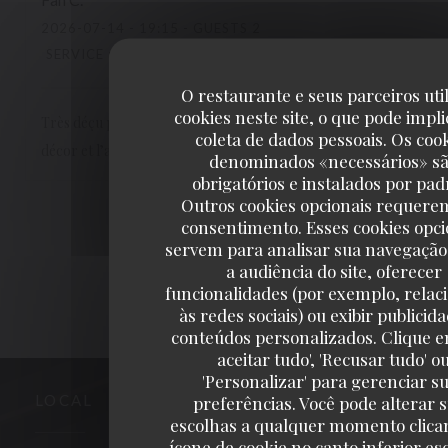
2026-07-14
- 19:15 - GUESTS 2
SERVICE
:
5
/5
AMBIENCE
:
4
/5
MENU
:
1
/5
QUALITY_PRICE
O restaurante e seus parceiros uti
cookies neste site, o que pode impli
Très déçu par la truffade qui était sans intérêt ni goût ni saveur 
coleta de dados pessoais. Os coo
décor et l’amabilité de la serveuse ont un peu rattrapé…
denominados «necessários» s
obrigatórios e instalados por pad
Outros cookies opcionais requere
1
2
3
consentimento. Esses cookies opci
servem para analisar sua navegação
a audiência do site, oferecer
funcionalidades (por exemplo, relac
às redes sociais) ou exibir publicid
conteúdos personalizados. Clique e
aceitar tudo', 'Recusar tudo' o
'Personalizar' para gerenciar s
preferências. Você pode alterar 
LOCAL
escolhas a qualquer momento clica
ícone de cookie no canto inferior e