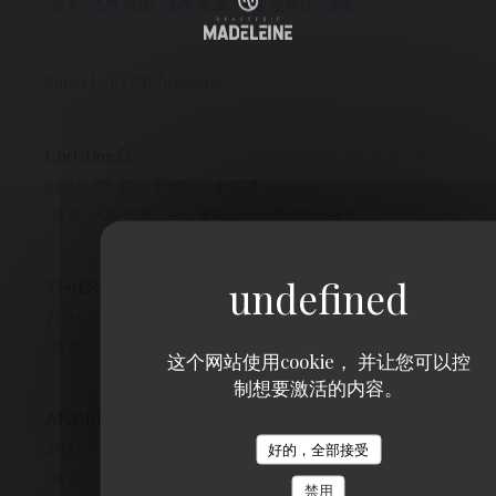
服务
:
5
/5
氛围
:
5
/5
菜单
:
5
/5
质价比
:
5
/5
Super bon cette brasserie
Christine
D
2026-07-11
- 19:15 - 来宾 7
服务
:
4
/5
氛围
:
4
/5
菜单
:
5
/5
质价比
:
4
/5
THIERRY
C
2026-07-10
- 19:15 - 来宾 2
服务
:
5
/5
氛围
:
5
/5
菜单
:
5
/5
质价比
:
5
/5
这个网站使用cookie， 并让您可以控
制想要激活的内容。
ANDRE
R
2026-07-11
- 12:45 - 来宾 2
好的，全部接受
服务
:
4
/5
氛围
:
4
/5
菜单
:
4
/5
质价比
:
4
/5
禁用