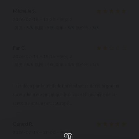
Michelle
S
2026-07-18
- 13:30 - 来宾 2
服务
:
5
/5
氛围
:
5
/5
菜单
:
5
/5
质价比
:
5
/5
Fan
C
2026-07-14
- 19:15 - 来宾 2
服务
:
5
/5
氛围
:
4
/5
菜单
:
1
/5
质价比
:
1
/5
Très déçu par la truffade qui était sans intérêt ni goût ni
saveur heureusement que le décor et l’amabilité de la
serveuse ont un peu rattrapé…
Gerard
R
2026-07-15
- 20:00 - 来宾 2