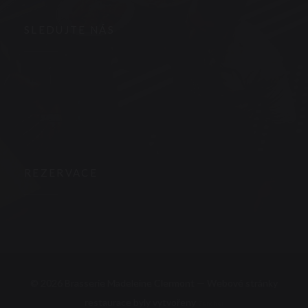
SLEDUJTE NÁS
Facebook ((otevře se v novém okně))
Instagram ((otevře se v novém okně))
NEWSLETTER
REZERVACE
REZERVOVAT STŮL