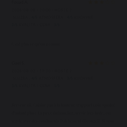
Fouad
A
2026-08-08
- 20:00 - HOSTÉ 2
SLUŽBA
:
4
/5
ATMOSFÉRA
:
4
/5
KUCHYNĚ
:
3
/5
KVALITA / CENA
:
3
/5
C est plus ce qu’on a connu
Gael
S
2026-08-02
- 19:30 - HOSTÉ 2
SLUŽBA
:
4
/5
ATMOSFÉRA
:
3
/5
KUCHYNĚ
:
1
/5
KVALITA / CENA
:
1
/5
Serveur ok. Cuisine pas à la hauteur. (rapport coût /qualité
d'autant plus). La pièce du boucher, servie très tiède, est
servie avec des condiments fraichement décongelé. Si vous