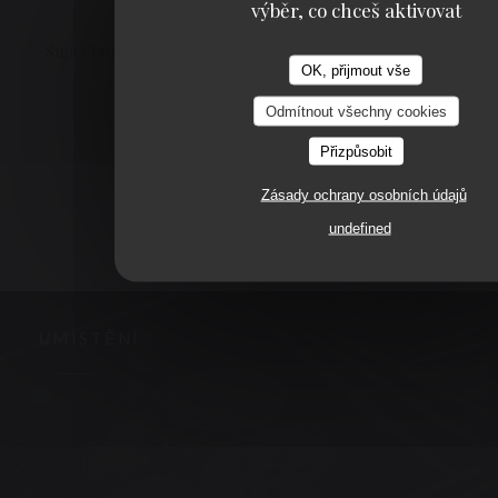
výběr, co chceš aktivovat
Super bon cette brasserie
OK, přijmout vše
Odmítnout všechny cookies
1
2
3
Přizpůsobit
Zásady ochrany osobních údajů
undefined
UMÍSTĚNÍ
((otevře se v 
3, place de la victoire 63000 CLERMONT FERRAND
04 73 90 09 00