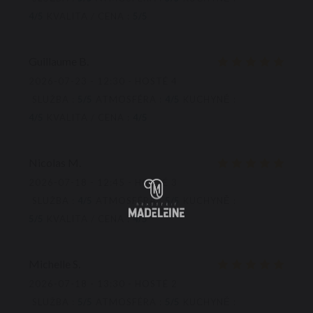
4
/5
KVALITA / CENA
:
5
/5
Guillaume
B
2026-07-23
- 12:30 - HOSTÉ 4
SLUŽBA
:
5
/5
ATMOSFÉRA
:
4
/5
KUCHYNĚ
:
4
/5
KVALITA / CENA
:
4
/5
Nicolas
M
2026-07-18
- 12:45 - HOSTÉ 3
SLUŽBA
:
4
/5
ATMOSFÉRA
:
5
/5
KUCHYNĚ
:
5
/5
KVALITA / CENA
:
4
/5
Michelle
S
2026-07-18
- 13:30 - HOSTÉ 2
SLUŽBA
:
5
/5
ATMOSFÉRA
:
5
/5
KUCHYNĚ
: