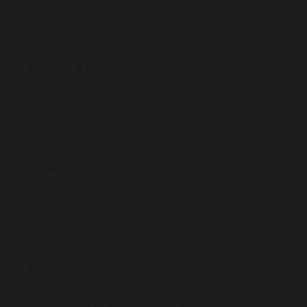
vous attendez à de la viande locale. C'est du métro bien
rentabilisé.
MONIQUE
N
2026-08-07
- 12:15 - HOSTÉ 7
SLUŽBA
:
3
/5
ATMOSFÉRA
:
4
/5
KUCHYNĚ
:
3
/5
KVALITA / CENA
:
2
/5
Frederic
R
2026-08-01
- 12:30 - HOSTÉ 4
SLUŽBA
:
5
/5
ATMOSFÉRA
:
5
/5
KUCHYNĚ
:
5
/5
KVALITA / CENA
:
5
/5
Annie
D
2026-07-30
- 12:00 - HOSTÉ 2
SLUŽBA
:
5
/5
ATMOSFÉRA
:
5
/5
KUCHYNĚ
: