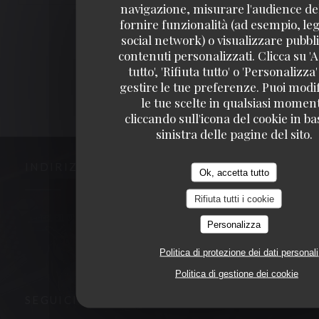
navigazione, misurare l'audience del
fornire funzionalità (ad esempio, leg
1
2
3
social network) o visualizzare pubbli
contenuti personalizzati. Clicca su 'A
tutto', 'Rifiuta tutto' o 'Personalizza
gestire le tue preferenze. Puoi modi
le tue scelte in qualsiasi momen
cliccando sull'icona del cookie in ba
sinistra delle pagine del sito.
INDIRIZZO
Ok, accetta tutto
Rifiuta tutti i cookie
((apre una nuov
3, place de la victoire 63000 CLERMONT FERRAND
Personalizza
04 73 90 09 00
Politica di protezione dei dati personali
Politica di gestione dei cookie
SEGUICI