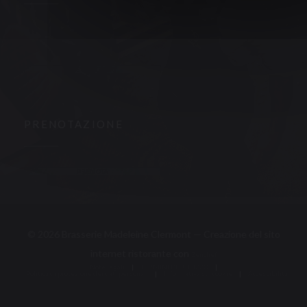
Facebook ((apre una nuova finestra))
Instagram ((apre una nuova finestra))
NEWSLETTER
PRENOTAZIONE
PRENOTA
© 2026 Brasserie Madeleine Clermont — Creazione del sito
((apre una nuova fin
internet ristorante con
Zenchef
Note legali
TERMINI DI UTILIZZO