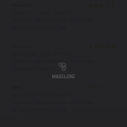
Nicolas
M
2026-07-18
- 12:45 - OSPITI 3
SERVIZIO
:
4
/5
ATMOSFERA
:
5
/5
CUCINA
:
5
/5
QUALITÀ / PREZZO
:
4
/5
Michelle
S
2026-07-18
- 13:30 - OSPITI 2
SERVIZIO
:
5
/5
ATMOSFERA
:
5
/5
CUCINA
:
5
/5
QUALITÀ / PREZZO
:
5
/5
Fan
C
2026-07-14
- 19:15 - OSPITI 2
SERVIZIO
:
5
/5
ATMOSFERA
:
4
/5
CUCINA
:
1
/5
QUALITÀ / PREZZO
:
1
/5