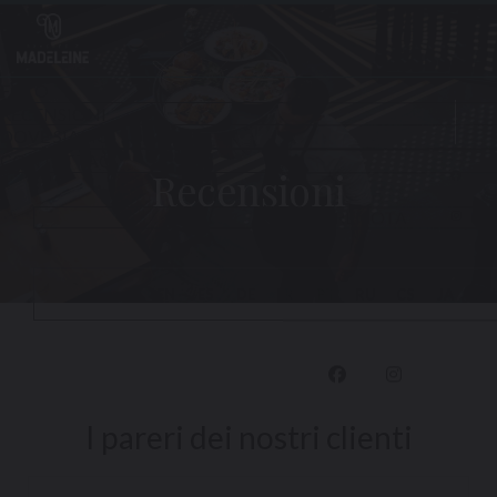
Personalizzazione delle tue scelte sui cookie
Recensioni
Face
Inst
I pareri dei nostri clienti