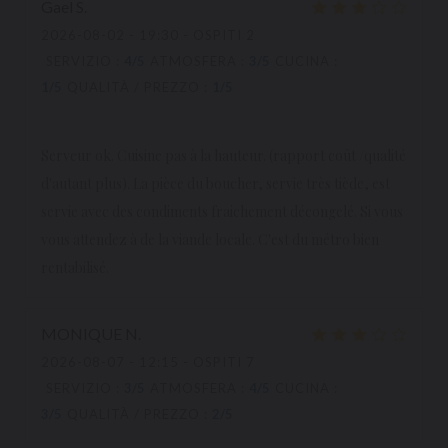
Gael
S
2026-08-02
- 19:30 - OSPITI 2
SERVIZIO
:
4
/5
ATMOSFERA
:
3
/5
CUCINA
:
1
/5
QUALITÀ / PREZZO
:
1
/5
Serveur ok. Cuisine pas à la hauteur. (rapport coût /qualité
d'autant plus). La pièce du boucher, servie très tiède, est
servie avec des condiments fraichement décongelé. Si vous
vous attendez à de la viande locale. C'est du métro bien
rentabilisé.
MONIQUE
N
2026-08-07
- 12:15 - OSPITI 7
SERVIZIO
:
3
/5
ATMOSFERA
:
4
/5
CUCINA
:
3
/5
QUALITÀ / PREZZO
:
2
/5