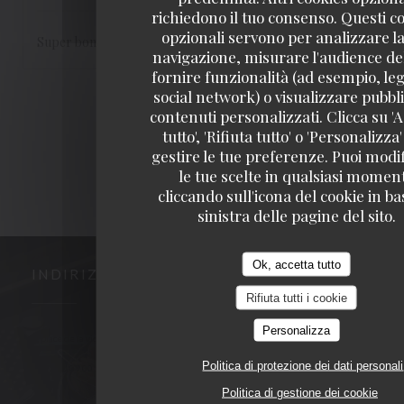
richiedono il tuo consenso. Questi c
opzionali servono per analizzare la
Super bon cette brasserie
navigazione, misurare l'audience del
fornire funzionalità (ad esempio, leg
social network) o visualizzare pubbli
1
2
3
contenuti personalizzati. Clicca su 'A
tutto', 'Rifiuta tutto' o 'Personalizza
gestire le tue preferenze. Puoi modi
le tue scelte in qualsiasi momen
cliccando sull'icona del cookie in ba
sinistra delle pagine del sito.
Ok, accetta tutto
INDIRIZZO
Rifiuta tutti i cookie
Personalizza
((apre una nuov
3, place de la victoire 63000 CLERMONT FERRAND
04 73 90 09 00
Politica di protezione dei dati personali
Politica di gestione dei cookie