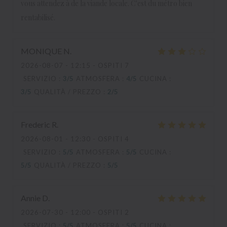
vous attendez à de la viande locale. C'est du métro bien
rentabilisé.
MONIQUE
N
2026-08-07
- 12:15 - OSPITI 7
SERVIZIO
:
3
/5
ATMOSFERA
:
4
/5
CUCINA
:
3
/5
QUALITÀ / PREZZO
:
2
/5
Frederic
R
2026-08-01
- 12:30 - OSPITI 4
SERVIZIO
:
5
/5
ATMOSFERA
:
5
/5
CUCINA
:
5
/5
QUALITÀ / PREZZO
:
5
/5
Annie
D
2026-07-30
- 12:00 - OSPITI 2
SERVIZIO
:
5
/5
ATMOSFERA
:
5
/5
CUCINA
: