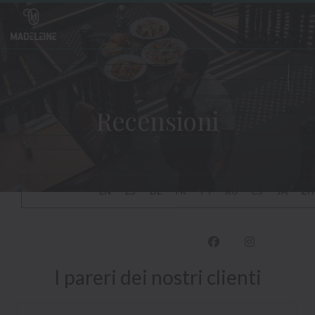
Personalizzazione delle tue scelte sui cookie
Recensioni
Face
Inst
I pareri dei nostri clienti