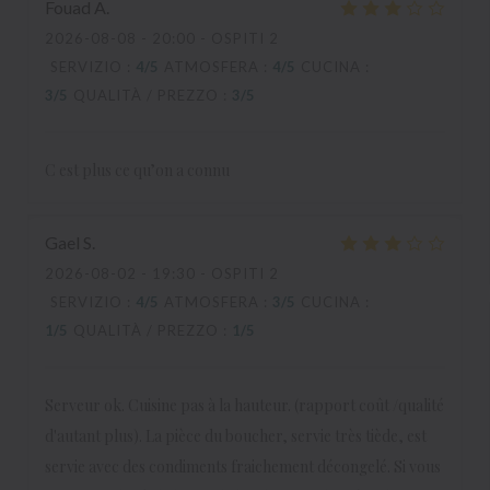
Fouad
A
2026-08-08
- 20:00 - OSPITI 2
SERVIZIO
:
4
/5
ATMOSFERA
:
4
/5
CUCINA
:
3
/5
QUALITÀ / PREZZO
:
3
/5
C est plus ce qu’on a connu
Gael
S
2026-08-02
- 19:30 - OSPITI 2
SERVIZIO
:
4
/5
ATMOSFERA
:
3
/5
CUCINA
:
1
/5
QUALITÀ / PREZZO
:
1
/5
Serveur ok. Cuisine pas à la hauteur. (rapport coût /qualité
d'autant plus). La pièce du boucher, servie très tiède, est
servie avec des condiments fraichement décongelé. Si vous