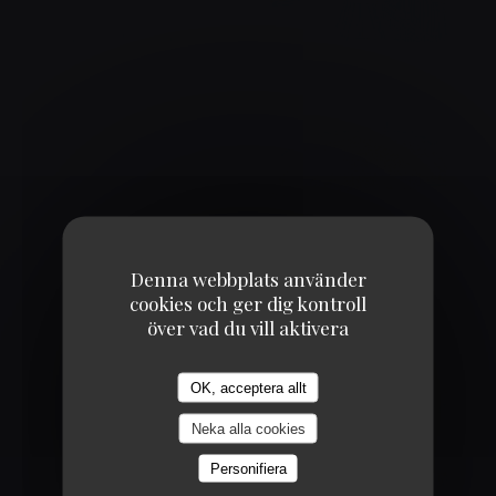
AMBIANCE COSY
Denna webbplats använder
cookies och ger dig kontroll
ENVIE D'UN BURGER ?
över vad du vill aktivera
OK, acceptera allt
Neka alla cookies
Personifiera