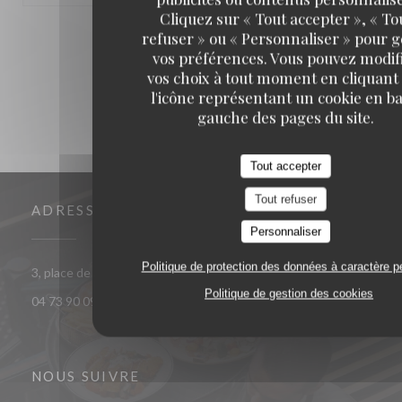
Cliquez sur « Tout accepter », « To
refuser » ou « Personnaliser » pour 
1
2
3
vos préférences. Vous pouvez modif
vos choix à tout moment en cliquant
l'icône représentant un cookie en ba
gauche des pages du site.
Tout accepter
Tout refuser
ADRESSE
Personnaliser
Politique de protection des données à caractère p
((ouvre une nou
3, place de la victoire 63000 CLERMONT FERRAND
Politique de gestion des cookies
04 73 90 09 00
NOUS SUIVRE