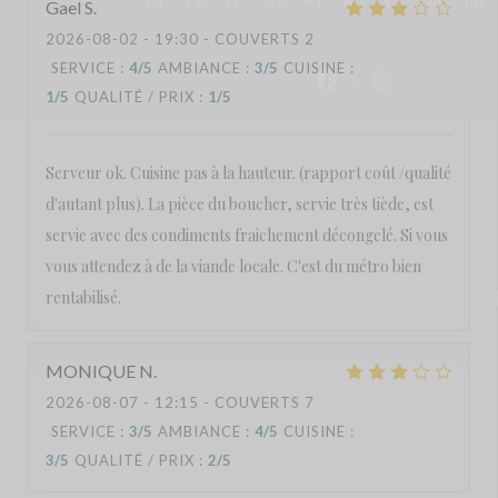
Gael
S
2026-08-02
- 19:30 - COUVERTS 2
SERVICE
:
4
/5
AMBIANCE
:
3
/5
CUISINE
:
1
/5
QUALITÉ / PRIX
:
1
/5
Serveur ok. Cuisine pas à la hauteur. (rapport coût /qualité
d'autant plus). La pièce du boucher, servie très tiède, est
servie avec des condiments fraichement décongelé. Si vous
vous attendez à de la viande locale. C'est du métro bien
rentabilisé.
MONIQUE
N
2026-08-07
- 12:15 - COUVERTS 7
SERVICE
:
3
/5
AMBIANCE
:
4
/5
CUISINE
:
3
/5
QUALITÉ / PRIX
:
2
/5