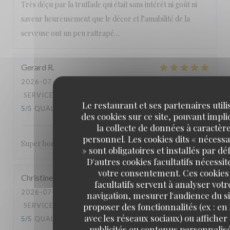
Très déçu par la truffade qui était sans intérêt ni goût ni
saveur heureusement que le décor et l’amabilité de la
serveuse ont un peu rattrapé…
Gerard
R
2026-07-15
- 20:00 - COUVERTS 2
SERVICE
:
5
/5
AMBIANCE
:
5
/5
CUISINE
:
Le restaurant et ses partenaires utili
5
/5
QUALITÉ / PRIX
:
5
/5
des cookies sur ce site, pouvant impl
la collecte de données à caractèr
personnel. Les cookies dits « nécessa
Super bon cette brasserie
» sont obligatoires et installés par dé
D'autres cookies facultatifs nécessit
votre consentement. Ces cookies
Christine
D
facultatifs servent à analyser votr
2026-07-11
- 19:15 - COUVERTS 7
navigation, mesurer l'audience du si
proposer des fonctionnalités (ex : en 
SERVICE
:
4
/5
AMBIANCE
:
4
/5
CUISINE
:
avec les réseaux sociaux) ou afficher
5
/5
QUALITÉ / PRIX
:
4
/5
publicités ou contenus personnalisé