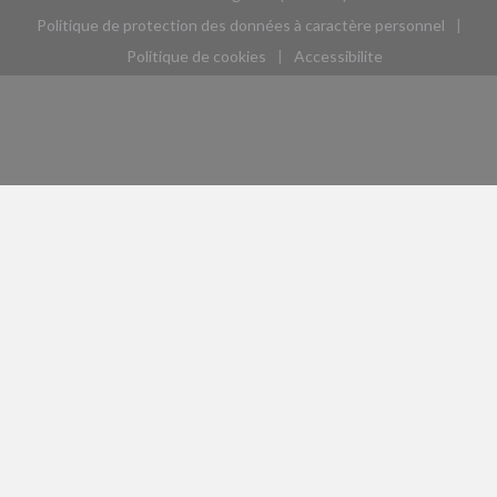
((ouvre une nouvelle fenêtre))
((ouvre une nouvelle fen
Politique de protection des données à caractère personnel
((ouvre une nouvelle fenêtre))
Politique de cookies
Accessibilite
((ouvre une nouvelle fenêtre))
((ouvre une nouvelle fe