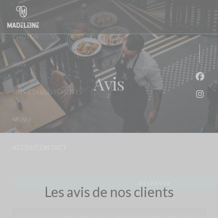
Personnalisation de vos choix en matière de cookies
Avis
Face
Inst
Les avis de nos clients